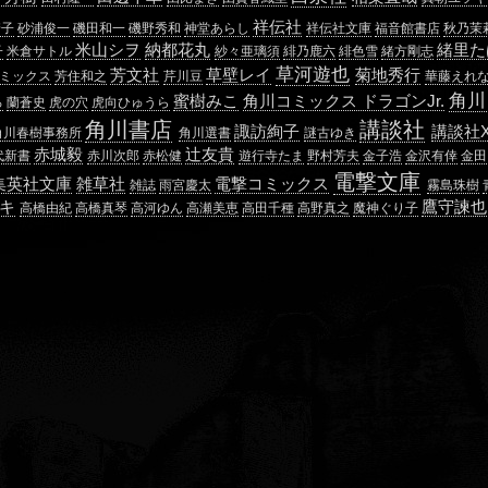
祥伝社
糖子
砂浦俊一
磯田和一
磯野秀和
神堂あらし
祥伝社文庫
福音館書店
秋乃茉
米山シヲ
納都花丸
緒里た
子
米倉サトル
紗々亜璃須
緋乃鹿六
緋色雪
緒方剛志
草河遊也
芳文社
草壁レイ
菊地秀行
ミックス
芳住和之
芹川豆
華藤えれ
角川
蜜樹みこ
角川コミックス ドラゴンJr.
ろ
蘭蒼史
虎の穴
虎向ひゅうら
角川書店
講談社
諏訪絢子
講談社
角川春樹事務所
角川選書
謎古ゆき
赤城毅
辻友貴
代新書
赤川次郎
赤松健
遊行寺たま
野村芳夫
金子浩
金沢有倖
金田
電撃文庫
集英社文庫
雑草社
電撃コミックス
雑誌
雨宮慶太
霧島珠樹
キ
鷹守諫也
高橋由紀
高橋真琴
高河ゆん
高瀬美恵
高田千種
高野真之
魔神ぐり子