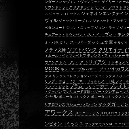
ンダーソン
ケヴィン・ヴァンフック
ゲイリー・オー
サウンドトラック
サクヤカイシ
サディ・フロスト
サ
ジェネオンエンタテイン
ス
ジェッツコミックス
ヴィル
ジャック･ヨーヴィル
ジャネット・アシモフ
ベタンコート
ジョン・スキップ
ジョン・ラッツ
ジョ
スティーヴン・キン
チュアート・タウンゼント
スーパーダッシュ文庫
オ・パラボリカ
セルゲイ
ソフトバンク クリエイティ
ノラマ文庫
ィムール・ベクマンベトフ
テレンス・フィッシャー
トリイアツコ
ウニング
トム・クルーズ
ドキュメン
MOOK
ハヤカワ文
ネットマーブル
ハマー・プロ
クス リンクスコレクション
バーズコミックス ルチル
リップ・ホセ・ファーマー
フィルムアート社
フィー
ブラム・ストーカー
ブレイド
ラッド・ピット
トジャパン
プレリュード文庫
ヘザー・グレアム
ヘン
シャル
ボニータコミックス
ボニータコミックススペ
マッグガーデン
リアロマンス
マシュー・バンソン
アワークス
メラニー・テム
メロメロコミック
ンピオンコミックス
ヤングマガジンKC
ユニバー