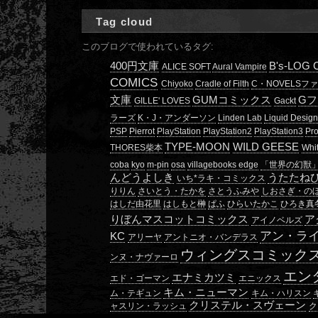
Tag cloud
このブログで使われているタグ:
400円文庫
B's-LOG
ALICE SOFT
Aural Vampire
COMICS
Chiyoko
Cradle of Filth
C・NOVELSフ
文庫
GUMコミックス
G
GILLE' LOVES
Gackt
ラーズ
K・J・アンダーソン
Linden Lab
Liquid Desig
PSP
Pierrot
PlayStation
PlayStation2
PlayStation3
Pro
TYPE-MOON
WILD GEESE
THORES柴本
Whi
coba
kyo
m-pin
osa
villagebooks edge
「世界の幻獣
んどうよしき
うたたね
いち*ラキ・コミックス
りりん
さいとう・たかを
さとうふみや
しおさぎ・の
はしだ由花里
はしもと榊
ぱふ
ひらいたかこ
ひろき真
りぼんマスコットコミックス
ア
アイノベルズ
アン・ラ
KC
アリーヤ
アントニオ・バンデラス
ウィングスコミック
ンヌ・ナヴァーロ
エン
エナミカツミ
エド・ゴーマン
エニックス
キム・ニューマン
ム・テギュン
キム・ハリスン
クリステル・スヴェーン
ャスリン・ラッシュ
ク