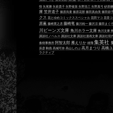
悟
矢尾勝
矢萩貴子
矢野俊策
矢野浩三
矢野真弓
砂原
庫
笠井道子
篠原烏童
篠原花那
篠田真由美
篠田節
クス
花とゆめコミックススペシャル
花田マコ
花音コ
原薫
藤崎竜
藤崎寛之丞
藤川純一
藤沢涼
藤田まぐ
川ビーンズ文庫
角川ホラー文庫
角川文庫
講談社ノベルス
講談社文庫
講談社漫画文庫
講談社現
集英社
阿智太郎
雁えりか
春樹事務所
雄飛
高月まつり
高橋ユ
辰彦
駒燕
高城可奈
高山しのぶ
ラクティブ