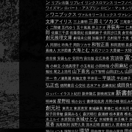
ン
リブレ出版
リプレイ
リンクスロマンス
リーフノベ
ワイズマン
ロバート・アスプリン
ロビン・マッキン
ワニブックス
ン
ヴァルキリーコミックス
ヴァレン
三原ミツカズ
文庫アイリス
三上康明
三尾章
井荻寿一
く
二階健
五代ゆう
五十嵐嵐
井上ナオ
仁
郎
佐藤三千彦
佐藤亜紀
佐藤嗣麻子
依田沙江美
倉世
創元推理文庫
劇場未公開
加藤洋子
北村龍平
十夜
和智正喜
人
同朋社
吟鳥子
周防ツカサ
和田憲明
喜
大海とむ
暮維人
大洋図書
大石フジコ
大貫健一
大陸
富
宮須弥
倍吉俊
安曇もか
安田均
宙出版
定広美香
小田麻紀
海
小林立
小池真理子
小玉有起
小田時哉
山下喜光
山
報社
尾之上浩司
山下智明
山田ぼたん
平坂読
洋一
市ノ瀬美麗
布施文章
平井呈一
平石律子
弘正也
成田良
徳間書店
心交社
志水アキ
志麻友紀
新書
ロッパ・イラスト紀行
新井隆広
新映画宝庫
星野桂
明神翼
暁かおり
書肆侃侃房
月岡小穂
朝丘み
創元社
東亮太
東原恵実
東城麻美
東條仁
松本光司
梨子田章敏
森園みるく
森沢晴行
森瀬繚
椋本夏夜
椎名
水城せとな
水上ルイ
水原賢治
水城黎亜
水壬楓子
星香
浅尾敦則
浅野久美
清水正晴
渡瀬行人
渡邊裕多
環望
田
瑞山いつき
瑞智士記
田中啓文
田中小実昌