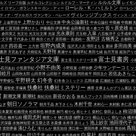
ルルル文庫
ルズ
リーフ出版
ルチルコレクション
ルドルフ・マーティン
レイモ
ローレル・K・ハミルトン
リイ
ロマン・ポランスキー
ロン・ディー
ローレン
ヴィレッジブックス
ティナ・ヴァルガス
ヴァンサン・ペレーズ
ヴィンス・ダ
上野かおり
中央公論新社
子
上遠野浩平
中公文庫
中央公論社
中島椿
中島鯛
佐々原史雄
木健
仁賀克雄
伊東ひさし
伊藤義則
伊達将範
会田孝信
佐々倉コウ
佐
光永康則
入皐
春
倉田英之
光文社
光文社文庫
光栄
児玉樹
八百板洋子
公手成幸
友野詳
古橋秀之
十文字青
千代多みく郎
南京ぐれ子
原田雄一
友成純一
古都和子
垣野内成美
四谷嘉一
多田由美
多元子
土方悠
塩沢天人志
増田まもる
夏緑
天野翔
書房
天宮あずさ
天樹征丸
奥瀬サキ
奥瀬早紀
奥田七緒
如月芳規
姫加戸り
士見ファンタジア文庫
富士見書房
富士見ミステリー文庫
小
小野不由美
少年サンデーコミッ
小石川あお
小笠原宇紀
小野双葉
小野弥夢
田睦月
岩佐あきらこ
山田秋太郎
山田章博
山田順子
岡崎裕信
岡田俊平
岡田圭介
平野耕太
幻冬舎
平野俊弘
幻冬舎コミックス
広岡未森
広瀬総士
広瀬順弘
廣
扶桑社
扶桑社ミステリー
悟
扇智史
手塚眞
携帯
文庫まんがグリム童話
館
新潮文庫
新潮社
新谷かおる
新紀元社
旅名人ブックス
日向唯稀
日暮雅通
朝日ソノラマ
木村千世
なぎ
朝月千晶
木下さくら
木村心一
木村航
本仁戻
柿沼
松本夏実
松殿理央
松田和也
林啓恵
林巧
枢やな
柊ヒナミ
柴村仁
柴田よしき
榎田尤利
高志
楠本弘樹
榧世シキ
樋口彰彦
樋野まつり
横山えいじ
樹なつみ
橘水
池上紗京
池田理代子
水沢深森
水無神知宏
水玉螢之丞
氷栗優
永井淳
汞りょう
湊ひろむ
爲我
郎
渡部夢霧
滝りんが
潮見知佳
濱口幸一
濱田尚孝
火野峻志
熊谷純
白泉社
中芳樹
田辺千幸
相楽直哉
田村隆一
由比まき
由貴香織里
真朝ユヅキ