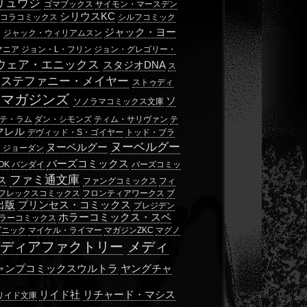
リュウジ
ゴマブックス
サイモン・マースデン
シリウスKC
ョコラコミックス
シルフコミック
ブ
ジャック・ヨー
ジャック・ウィリアムスン
マニア
ジョン・L・フリン
ジョン・グレゴリー・
ウェア・エニックス
スタジオDNA
ス
ステファニー・メイヤー
ストゥディ
・マガジンズ
ソ
ソノラマコミックス文庫
テ・ラム
ダン・シモンズ
ティム・サリヴァン
テ
マレル
デヴィッド・S・ゴイヤー
トッド・ブラ
ヌーベルグー
ヌーベルグー
・ジョーダン
バーズコミックス
OK
バンダイ
バーズコミッ
ファミ通文庫
ス
ファングコミックス
フィ
フレックスコミックス
フロンティアワークス
ブ
出版
プリンセス・コミックス
プレジデン
ホラーコミックス・スペ
ラーコミックス
ズニック
マイケル・ライマー
マガジンZKC
マグノ
メディアファクトリー
メディ
ャンプコミックスウルトラ
ヤングチャ
リイド社
リチャード・マシス
リイド文庫