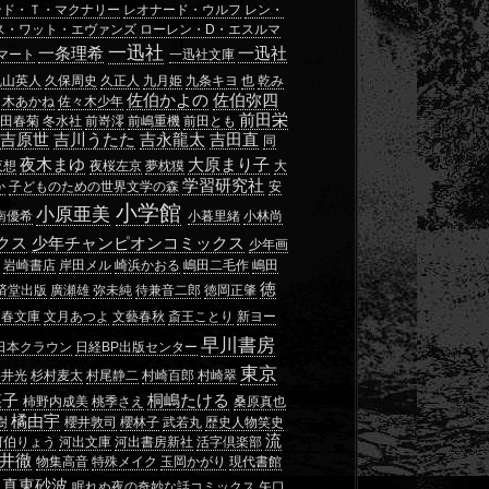
ンド・Ｔ・マクナリー
レオナード・ウルフ
レン・
ス・ワット・エヴァンズ
ローレン・D・エスルマ
一迅社
一条理希
一迅社
マート
一迅社文庫
丸山英人
久保周史
久正人
九月姫
九条キヨ
也
乾み
佐伯かよの
佐伯弥四
々木あかね
佐々木少年
前田栄
内田春菊
冬水社
前嵜澪
前嶋重機
前田とも
吉原世
吉川うたた
吉永龍太
吉田直
同
夜木まゆ
大原まり子
夜想
夜桜左京
夢枕獏
大
学習研究社
か
子どものための世界文学の森
安
小学館
小原亜美
南優希
小暮里緒
小林尚
クス
少年チャンピオンコミックス
少年画
岩崎書店
岸田メル
崎浜かおる
嶋田二毛作
嶋田
徳
済堂出版
廣瀬雄
弥未純
待兼音二郎
徳岡正肇
文春文庫
文月あつよ
文藝春秋
斎王ことり
新ヨー
早川書房
日本クラウン
日経BP出版センター
東京
杉井光
杉村麦太
村尾静二
村崎百郎
村崎翠
瑛子
桐嶋たける
柿野内成美
桃季さえ
桑原真也
橘由宇
樹
櫻井敦司
櫻林子
武若丸
歴史人物笑史
流
河伯りょう
河出文庫
河出書房新社
活字倶楽部
井徹
物集高音
特殊メイク
玉岡かがり
現代書館
真東砂波
眠れぬ夜の奇妙な話コミックス
矢口