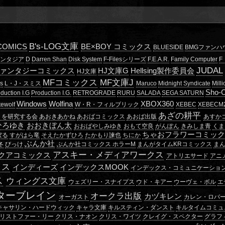
B's-LOG文庫
 COMICS
BE×BOY コミックス
BLUESIDE
BMGファンハ
ァンタジア
D
Darren Shan
Disk System
F-Filesシリーズ
F.E.A.R.
Family Computer
F
JUDAL
ファンタジーコミックス
HJ文庫G
Hellsing製作委員会
HJ文庫
MFコミックス
MF文庫J
ns
L・J・スミス
Maruco
Midnight Syndicate
Mill
Sho
duction I.G
Production I.G.
RETROGRADE
RURU
SALADA
SEGA SATURN
Windows
Wolfina
XBOX360
tewolf
W・R・フィルブリック
XEBEC
XEBECM
あざの耕平
」を研究する会
あおきあかね
あおばコミックス
あおば出版
あすか
ひろゆき
おおきぼん太
おおばやしみゆき
おもて空良
がんぽん
きみしま青
くま
ちゃおフラワーコミッ
ぼる
すがはら竜
そえたかずひろ
たかもり諫也
ちにか
ぶんか社
冬
びっけ
ぶんか社コミックス ホラーM
まんがタイムKRコミックス
ま
アスキー・メディアワークス
クアコミックス
アトリエサード
アニ
イス
インディーズ
インデックスMOOK
インデックス・コミュニケーショ
ス
ウィングス文庫
ウェズリー・スナイプス
ウド・キアー
ウーヴェ・ボル
エ
ターブレイン
オークラ出版
カヅキレン
オーガスト
カレン・ロバ
キャサリン・ハードウィック
キャラ文庫
キルスティン・ダンスト
キルタイムコミュ
リストファー・リー
クリス・ナオン
クリス・ワイツ
クレイグ・スペクター
グラフ