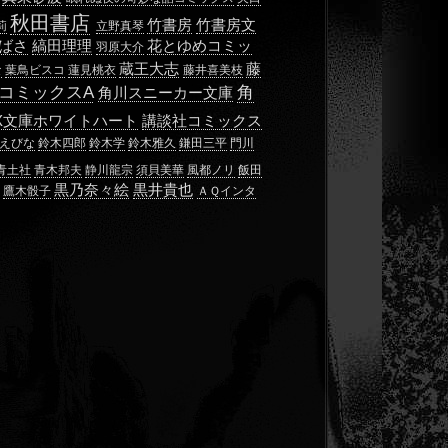
秋田書店
竹書房
竹書房文
莉
立野真琴
ばさ
縞田理理
花とゆめコミッ
羽原大介
蔵王大志
藤
な
葉鳥ビスコ
蓮見桃衣
藤井喜美枝
コミックスA
角
角川スニーカー文庫
X文庫ホワイトハート
講談社コミックス
えびな
鈴木四郎
鈴木学
鈴木雅久
鎌田三平
門川
青土社
青木邦夫
静川龍宗
須貝美華
風都ノリ
飯田
黒乃奈々絵
黒井貴也
鷹木骰子
ＡＱインタ