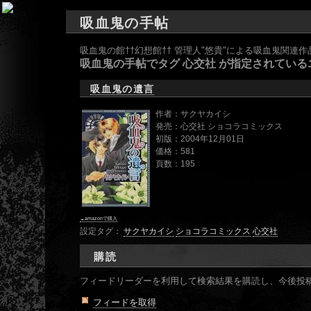
吸血鬼の手帖
吸血鬼の館††幻想館†† 管理人"悠貴"による吸血鬼関連
吸血鬼の手帖でタグ 心交社 が指定されている
吸血鬼の遺言
作者：サクヤカイシ
発売：心交社 ショコラコミックス
初版：2004年12月01日
価格：581
頁数：195
→amazonで購入
設定タグ：
サクヤカイシ
ショコラコミックス
心交社
購読
フィードリーダーを利用して検索結果を購読し、今後投稿
フィードを取得