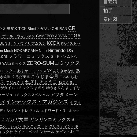
目安箱
拍手
案内図
CR
ウス
BUCK-TICK
Bbmfマガジン
CHI-RAN
GA
・ポール・ウィルスン
GAMEBOY ADVANCE
KCDX
JUN
J・N・ウィリアムスン
KKベストセ
Nintendo DS
ion Mook
NOX ARCANA
Nino
-Comiフラワーコミックス
S・P・ソムトウ
ZERO-SUMコミックス
2
YA!コミックス
あ
コミックス
あすかコミックスDX
あらきかなお
こうじま奈月
き絵里
くろだ美里
こぶいちむ
クス
ねぎしきょうこ
つだみきよ
ねこたま。
んがタイムコミックス
ま＠や
ゆうきりん
よしずな
アフタヌーン
メージュコミックススペシャル
インデックス・マガジンズ
ンズ
イヴォ
ディシオン・トレヴィル
エドワード・D・ホック
ガガガ文庫
ガンガンコミックス
ーズ
キ
ニケーション
キングレコード
クリスティン・キ
ィック社
ケイト・ベッキンセール
ケビン・J・ア