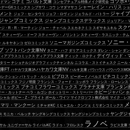
ゴツボ×
コナミ
コバルト文庫
ルドマン
コンセプチュアル特殊メイク研究会
シャーレイン・ハリス
ンデーGXコミックス
シブサワ・コウ
シマダマサコ
シ
ジャイ
メント
ジェフ・センタウリ
ジェフ・ロヴィン
ジェラルド・バトラー
ジャンプコミックス
ジャンプコミックスデラックス
ジュリアン・
スク
ージ・R・R・マーティン
ジョー・チャペル
スエカネクミコ
スギサキユキル
グ
スティーヴン・ドーフ
スティーヴン・ノリントン
スティーヴ・ラスニック・テム
ソニー
ソニーマガジンズコミックス
・ルキヤネンコ
ゼロコミックス
ブ
ソフトバンク文庫NV
タニア・ハフ
ダリアコミックス
ダレン・シャン
ダン
デイヴィッド・
ディアプラスコミックス
ディアプラス文庫
ディック・ロクティ
タリー
ナショナルジオグラフィックチャンネル
ニコラエ・ストイチェスク
ニール
庫FT
ハヤカワ文庫NV
ハヤカワ文庫JA
ハルキ文庫
バウハウス
バウハウスMO
ビブロス
ピチコミック
コレクション
パトリック・ルシエ
ビーボーイノベルズ
ルコミックス
フジノ明亜
フランシス・フォード・コッポラ
フランシス・ローレンス
コミックス
プチコミフラワーコミックス
プラチナ文庫
プランタン
ホビージャパン
リー・カットナー
ベラ・ルゴシ
ホイットリー・ストリーバー
ホ
シャル
ポピー・Z・ブライト
ポール・ワイツ
マイクロソフト株式会社
マイク・レ
マリ・マンクーシ
ミチャオKC
ミヒャエル・クンツェ
ミリオンコミックス
ヤングジ
ス
モニカ・ベルッチ
ヤングキングコミックス
ヤングジャンプコミック
ラノベ
サル
ユニヴァーサル
ライバルKC
ラドゥ・フロレスク
ラピス文庫