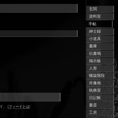
玄関
資料室
手帖
紳士録
小道具
書庫
伝書鳩
掲示板
人形
螺旋階段
肖像画
執務室
日記帳
書斎
。 [
フィードとは
]
工房