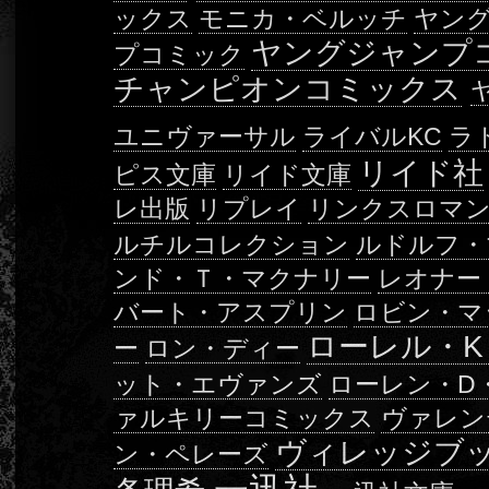
ックス
モニカ・ベルッチ
ヤン
ヤングジャンプ
プコミック
チャンピオンコミックス
ユニヴァーサル
ライバルKC
ラ
リイド社
ピス文庫
リイド文庫
レ出版
リプレイ
リンクスロマ
ルチルコレクション
ルドルフ・
ンド・Ｔ・マクナリー
レオナー
バート・アスプリン
ロビン・マ
ローレル・
ー
ロン・ディー
ット・エヴァンズ
ローレン・D
ァルキリーコミックス
ヴァレン
ヴィレッジブ
ン・ペレーズ