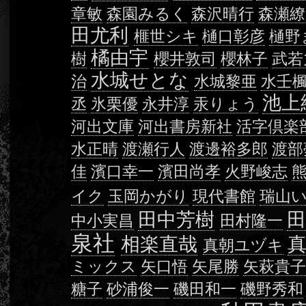
章敏
森園みるく
森沢晴行
森瀬繚
田尤利
榧世シキ
樋口彰彦
樋野
橘由宇
樹
櫻井敦司
櫻林子
武若
水城せとな
治
水城黎亜
水壬
池上
丞
氷栗優
永井淳
汞りょう
河出文庫
河出書房新社
活字倶楽
水正晴
渡瀬行人
渡邊裕多郎
渡部
佳
濱口幸一
濱田尚孝
火野峻志
イク
玉岡かがり
現代書館
瑞山
田中芳樹
中小実昌
田村隆一
泉社
相楽直哉
真朝ユヅキ
ミックス
矢口悟
矢尾勝
矢萩貴
糖子
砂浦俊一
磯田和一
磯野秀和