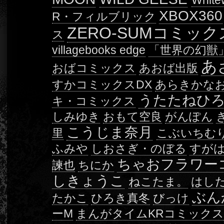
White
XBOX360
R・フィルブリック
ZERO-SUMコミック
ス
villagebooks edge
「世界の幻獣
あ
おばコミックス
あおば出版
すかコミックスDX
あらきかな
うたたねひ
キ・コミックス
しみゆき
おもて空良
がんぽん
こうじま奈月
里
こぶいちむ
ふみや
しおさぎ・のぼる
すが
ちゃおフラワー
諫也
ちにか
しきょうこ
ねこたま。
はし
ぶん
たかこ
ひろき真冬
びっけ
ーM
まんがタイムKRコミック