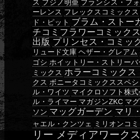
ス
フジノ明亜
フランシス・フ
ーレンス
フレックスコミックス
ブラム・ストー
ド・ピット
チコミフラワーコミック
出版
プリンセス・コミッ
リュード文庫
ヘザー・グレアム
ゴシ
ホイットリー・ストリーバ
ホラーコミックス
ミックス
クス
ボニータコミックススペシ
ル・ワイツ
マイクロソフト株式
ル・ライマー
マガジンZKC
マ
マッグガーデン
マリ
ソン
ャエル・クンツェ
ミリオンコミ
リー
メディアワーク