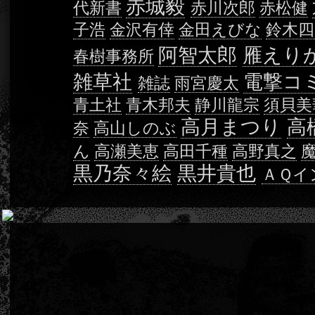
赤城毅
代新書
赤川次郎
赤松健
子浩
金沢有倖
金田えびな
鈴木四
阿智太郎
雁えり
春樹事務所
雑草社
電撃コ
雑誌
雨宮慶太
青土社
青木邦夫
静川龍宗
須貝美
高月まつり
高
奈
高山しのぶ
ん
高瀬美恵
高田千種
高野真之
黒乃奈々絵
黒井貴也
ＡＱイ