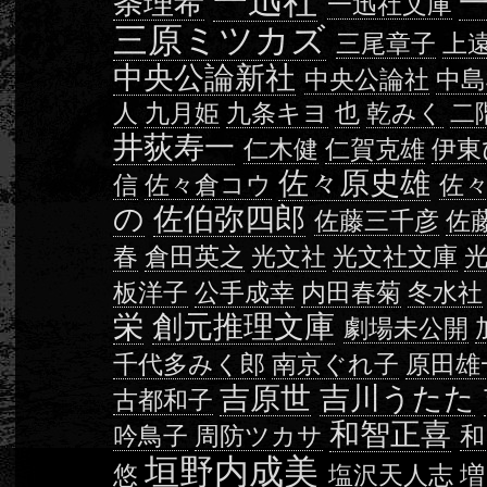
一迅社
条理希
一迅社文庫
三原ミツカズ
三尾章子
上
中央公論新社
中央公論社
中島
人
九月姫
九条キヨ
也
乾みく
二
井荻寿一
仁木健
仁賀克雄
伊東
佐々原史雄
信
佐々倉コウ
佐
の
佐伯弥四郎
佐藤三千彦
佐
春
倉田英之
光文社
光文社文庫
板洋子
公手成幸
内田春菊
冬水社
栄
創元推理文庫
劇場未公開
千代多みく郎
南京ぐれ子
原田雄
吉原世
吉川うたた
古都和子
和智正喜
吟鳥子
周防ツカサ
和
垣野内成美
悠
塩沢天人志
増