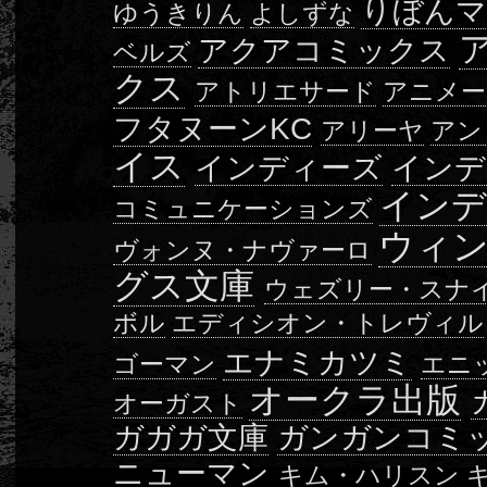
りぼん
ゆうきりん
よしずな
アクアコミックス
ベルズ
クス
アトリエサード
アニメー
フタヌーンKC
アリーヤ
アン
イス
インディーズ
インデ
インデ
コミュニケーションズ
ウィ
ヴォンヌ・ナヴァーロ
グス文庫
ウェズリー・スナ
ボル
エディシオン・トレヴィル
エナミカツミ
ゴーマン
エニ
オークラ出版
オーガスト
ガガガ文庫
ガンガンコミ
ニューマン
キム・ハリスン