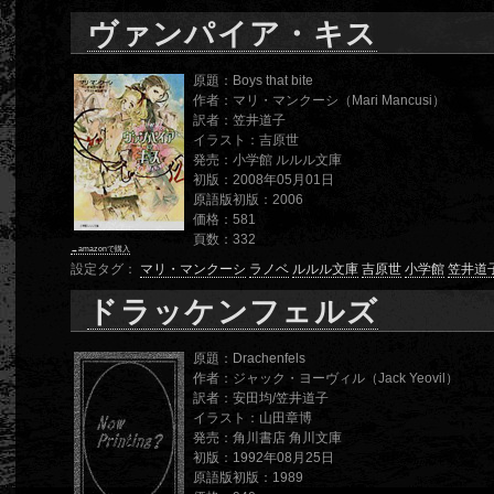
ヴァンパイア・キス
原題：Boys that bite
作者：マリ・マンクーシ（Mari Mancusi）
訳者：笠井道子
イラスト：吉原世
発売：小学館 ルルル文庫
初版：2008年05月01日
原語版初版：2006
価格：581
頁数：332
→amazonで購入
設定タグ：
マリ・マンクーシ
ラノベ
ルルル文庫
吉原世
小学館
笠井道
ドラッケンフェルズ
原題：Drachenfels
作者：ジャック・ヨーヴィル（Jack Yeovil）
訳者：安田均/笠井道子
イラスト：山田章博
発売：角川書店 角川文庫
初版：1992年08月25日
原語版初版：1989