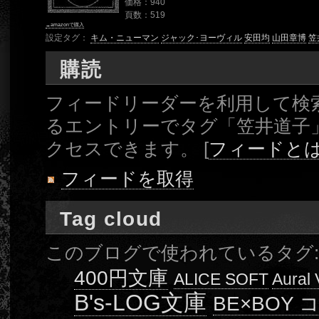
価格：940
頁数：519
→amazonで購入
設定タグ：
キム・ニューマン
ジャック･ヨーヴィル
安田均
山田章博
笠
購読
フィードリーダーを利用して検
るエントリーでタグ「笠井道子
クセスできます。 [
フィードと
フィードを取得
Tag cloud
このブログで使われているタグ
400円文庫
ALICE SOFT
Aural
B's-LOG文庫
BE×BOY