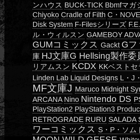
ンハウス
BUCK-TICK
Bbmfマガ
Chiyoko
Cradle of Filth
C・NOV
Disk System
F-Filesシリーズ
F.E
ル・ウィルスン
GAMEBOY ADV
GUMコミックス
Gフ
Gackt
HJ文庫G
Hellsing製作
庫
KCDX
リアムスン
KKベストセ
Linden Lab
Liquid Designs
L・J
MF文庫J
Maruco
Midnight Sy
Nintendo DS
ARCANA
Nino
P
PlayStation2
PlayStation3
Product
RETROGRADE
RURU
SALADA
ワーコミックス
S・P・ソム
MOON
WILD GEESE