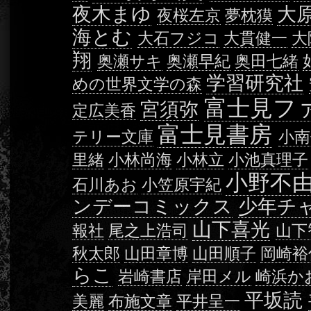
夜木まゆ
大
夜桜左京
夢枕獏
海とむ
大石フジコ
大貫健一
大
翔
奥瀬サキ
奥瀬早紀
奥田七緒
学習研究社
めの世界文学の森
富士見フ
宮須弥
定広美香
富士見書房
テリー文庫
小南
里緒
小林尚海
小林立
小池真理子
小野不
石川あお
小笠原宇紀
ンデーコミックス
少年チ
山下喜光
報社
尾之上浩司
山下
秋太郎
山田章博
山田順子
岡崎裕
らこ
岩崎書店
岸田メル
崎浜か
平坂読
美麗
布施文章
平井呈一