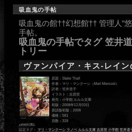
吸血鬼の手帖
吸血鬼の館††幻想館†† 管理人
手帖。
吸血鬼の手帖でタグ 笠井
トリー
ヴァンパイア・キス-レイン
原題：Stake That!
作者：マリ・マンクーシ（Mari Mancusi）
訳者：笠井道子
イラスト：吉原世
発売：小学館 ルルル文庫
初版：2008年12月03日
原語版初版：2006
価格：581
頁数：328
→amazonで購入
設定タグ：
マリ・マンクーシ
ラノベ
ルルル文庫
吉原世
小学館
笠井道