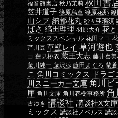
秋田書
福音館書店
秋乃茉莉
笠井道子
篠原烏童
篠原花那
篠
山シヲ
納都花丸
紗々亜璃須
ばさ
縞田理理
花と
羽原大介
ミックススペシャル
花田マコ
草河遊也
草壁レイ
芹川豆
蔵王大志
コ
蓮見桃衣
藤井喜美
藤川純一
藤沢涼
藤田まぐろ
蘭蒼
こ
角川コミックス ドラゴン
角川ビ
川スニーカー文庫
角
庫
角川文庫
角川春樹事務所
講談社
講談社X文
古ゆき
ミックス
講談社ノベルス
講談