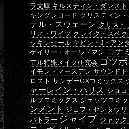
ラ文庫
キルスティン・ダンスト
キングレコード
クリスティン・
テル・スヴェーン
クリスト
リス・ワイツ
クレイグ・スペク
ッキンセール
ケビン・J・アン
コナ
ゲイリー・オールドマン
ゴツボ
アル特殊メイク研究会
イモン・マースデン
サウンドト
ロスト
サンデーGXコミックス
ャーレイン・ハリス
ショコ
ルフコミックス
ジェッツコミッ
ンメント
ジェフ・センタウリ
ジャイブ
バトラー
ジャック