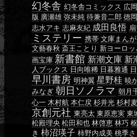
幻冬舎
幻冬舎コミックス
広
版
廣瀬雄
弥未純
待兼音二郎
徳
成田良悟
志水アキ
志麻友紀
扇
ミステリー
携帯
文庫まんが
文藝春秋
斎王ことり
新ヨーロッ
新書館
新潮文庫
新
画宝庫
人ブックス
日向唯稀
日暮雅通
早川書房
星野桂
明神翼
暁
朝日ソノラマ
みなぎ
朝月
心一
木村航
本仁戻
杉井光
杉村
京創元社
東亮太
東原恵実
東
松殿理央
松田和也
林啓恵
林巧
柿沼瑛子
き
柿野内成美
桃季さ