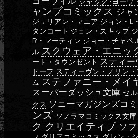
ヨーヴィル
ジャック･ヨーヴ
ャンプコミックス
ジャ
ジュリアン・マニア
ジョン・L
タンコート
ジョン・スキップ
R・マーティン
ジョー・チャペ
スクウェア・エニッ
ル
スティー
ート・タウンゼント
ドーフ
スティーヴン・ノリント
ステファニー・メイ
ム
スーパーダッシュ文庫
セル
ソニーマガジンズコミ
クス
ンズ
ソノラマコミックス文庫
ク クリエイティブ
ソフ
フ
ダリアコミックス
ダレン・